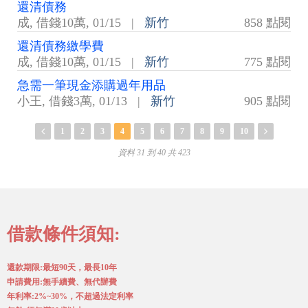
還清債務
成
,
借錢10萬
,
01/15
|
新竹
858 點閱
還清債務繳學費
成
,
借錢10萬
,
01/15
|
新竹
775 點閱
急需一筆現金添購過年用品
小王
,
借錢3萬
,
01/13
|
新竹
905 點閱
1
2
3
4
5
6
7
8
9
10
資料 31 到 40 共 423
借款條件須知:
還款期限:最短90天，最長10年
申請費用:無手續費、無代辦費
年利率:2%~30%，不超過法定利率