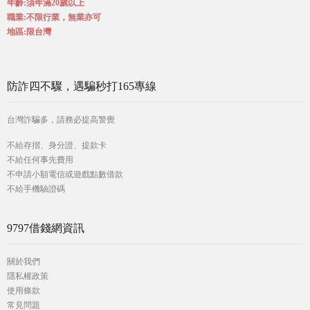
年齡:須年滿20歲以上
職業:不限行業，無業亦可
地區:限台灣
防詐四不驟，遇騙秒打165專線
台灣詐騙多，請務必提高警覺
不給存摺、身分證、提款卡
不給任何事先費用
不申請小額電信或遊戲點數借款
不給手機驗證碼
9797借錢網資訊
關於我們
隱私權政策
使用條款
常見問題