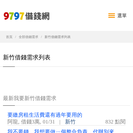
選單
首頁
全部借錢需求
新竹借錢需求列表
新竹借錢需求列表
最新我要新竹借錢需求
要繳房租生活費還有過年要用的
阿龍
,
借錢3萬
,
01/31
|
新竹
832 點閱
我不要錢，我想要做ㄧ個整合負責，代辦別來