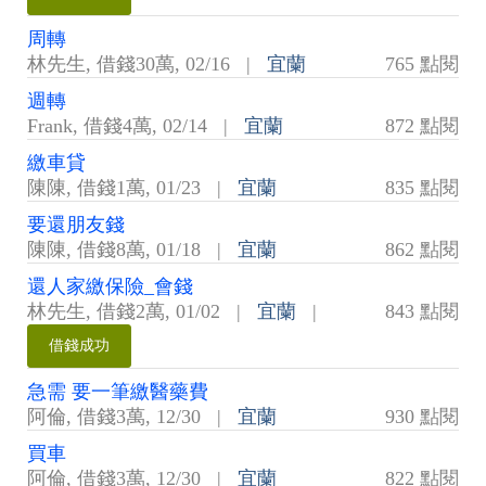
周轉
林先生
,
借錢30萬
,
02/16
|
宜蘭
765 點閱
週轉
Frank
,
借錢4萬
,
02/14
|
宜蘭
872 點閱
繳車貸
陳陳
,
借錢1萬
,
01/23
|
宜蘭
835 點閱
要還朋友錢
陳陳
,
借錢8萬
,
01/18
|
宜蘭
862 點閱
還人家繳保險_會錢
林先生
,
借錢2萬
,
01/02
|
宜蘭
|
843 點閱
借錢成功
急需 要一筆繳醫藥費
阿倫
,
借錢3萬
,
12/30
|
宜蘭
930 點閱
買車
阿倫
,
借錢3萬
,
12/30
|
宜蘭
822 點閱