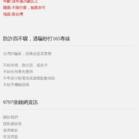
年齡:須年滿20歲以上
職業:不限行業，無業亦可
地區:限台灣
防詐四不驟，遇騙秒打165專線
台灣詐騙多，請務必提高警覺
不給存摺、身分證、提款卡
不給任何事先費用
不申請小額電信或遊戲點數借款
不給手機驗證碼
9797借錢網資訊
關於我們
隱私權政策
使用條款
常見問題