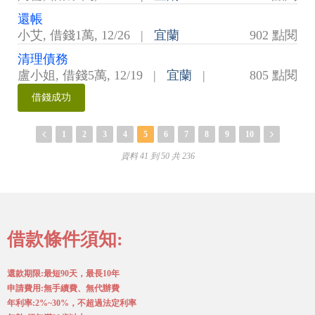
還帳
小艾
,
借錢1萬
,
12/26
|
宜蘭
902 點閱
清理債務
盧小姐
,
借錢5萬
,
12/19
|
宜蘭
|
805 點閱
借錢成功
1
2
3
4
5
6
7
8
9
10
資料 41 到 50 共 236
借款條件須知:
還款期限:最短90天，最長10年
申請費用:無手續費、無代辦費
年利率:2%~30%，不超過法定利率