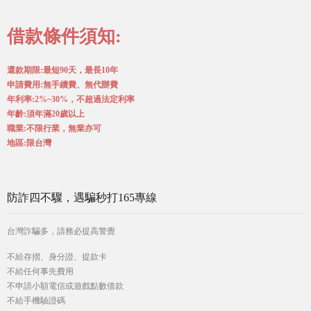
借款條件須知:
還款期限:最短90天，最長10年
申請費用:無手續費、無代辦費
年利率:2%~30%，不超過法定利率
年齡:須年滿20歲以上
職業:不限行業，無業亦可
地區:限台灣
防詐四不驟，遇騙秒打165專線
台灣詐騙多，請務必提高警覺
不給存摺、身分證、提款卡
不給任何事先費用
不申請小額電信或遊戲點數借款
不給手機驗證碼