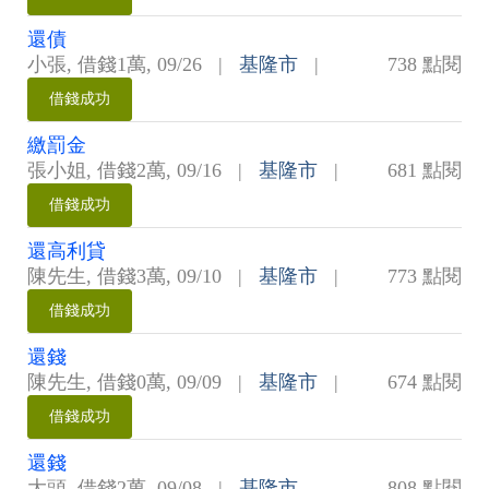
還債
小張
,
借錢1萬
,
09/26
|
基隆市
|
738 點閱
借錢成功
繳罰金
張小姐
,
借錢2萬
,
09/16
|
基隆市
|
681 點閱
借錢成功
還高利貸
陳先生
,
借錢3萬
,
09/10
|
基隆市
|
773 點閱
借錢成功
還錢
陳先生
,
借錢0萬
,
09/09
|
基隆市
|
674 點閱
借錢成功
還錢
大頭
,
借錢2萬
,
09/08
|
基隆市
808 點閱