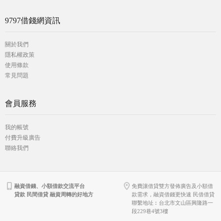
9797借錢網資訊
關於我們
隱私權政策
使用條款
常見問題
會員服務
我的帳號
付費升級廣告
聯絡我們
融資借錢、小額借款交流平台
免費讓借貸雙方發佈廣告及小額借
貸款 民間借貸 融資周轉的好地方
款需求，融資借錢更快速 民借借貸
聯繫地址︰台北市文山區興隆路一
段229巷4號3樓