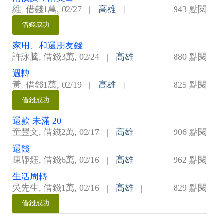
維
,
借錢1萬
,
02/27
|
高雄
|
943 點閱
借錢成功
家用、和還朋友錢
許詠騰
,
借錢3萬
,
02/24
|
高雄
880 點閱
週轉
黃
,
借錢1萬
,
02/19
|
高雄
|
825 點閱
借錢成功
還款 未滿 20
童豐文
,
借錢2萬
,
02/17
|
高雄
906 點閱
還錢
陳靜鈺
,
借錢6萬
,
02/16
|
高雄
962 點閱
生活周轉
吳先生
,
借錢1萬
,
02/16
|
高雄
|
829 點閱
借錢成功