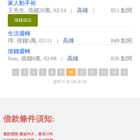
家人動手術
王先生
,
借錢20萬
,
02/14
|
高雄
|
851 點閱
借錢成功
生活週轉
瑋
,
借錢5萬
,
02/11
|
高雄
849 點閱
借錢週轉
Sam
,
借錢8萬
,
02/08
|
高雄
836 點閱
5
6
7
8
9
10
11
12
13
14
資料 91 到 100 共 981
借款條件須知:
還款期限:最短90天，最長10年