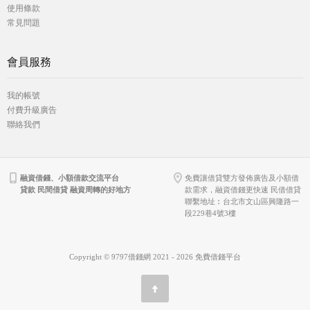
使用條款
常見問題
會員服務
我的帳號
付費升級廣告
聯絡我們
融資借錢、小額借款交流平台
免費讓借貸雙方發佈廣告及小額借
貸款 民間借貸 融資周轉的好地方
款需求，融資借錢更快速 民借借貸
聯繫地址︰台北市文山區興隆路一
段229巷4號3樓
Copyright © 9797借錢網 2021 - 2026 免費借錢平台