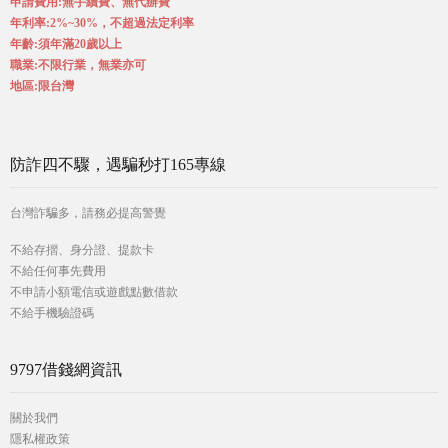
申請費用:無手續費、無代辦費
年利率:2%~30%，不超過法定利率
年齡:須年滿20歲以上
職業:不限行業，無業亦可
地區:限台灣
防詐四不驟，遇騙秒打165專線
台灣詐騙多，請務必提高警覺
不給存摺、身分證、提款卡
不給任何事先費用
不申請小額電信或遊戲點數借款
不給手機驗證碼
9797借錢網資訊
關於我們
隱私權政策