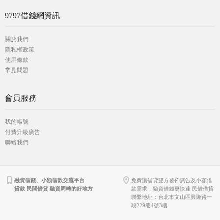
9797借錢網資訊
關於我們
隱私權政策
使用條款
常見問題
會員服務
我的帳號
付費升級廣告
聯絡我們
融資借錢、小額借款交流平台
免費讓借貸雙方發佈廣告及小額借
貸款 民間借貸 融資周轉的好地方
款需求，融資借錢更快速 民借借貸
聯繫地址︰台北市文山區興隆路一
段229巷4號3樓