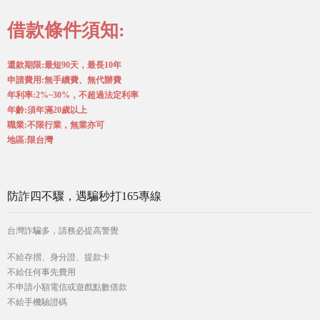
借款條件須知:
還款期限:最短90天，最長10年
申請費用:無手續費、無代辦費
年利率:2%~30%，不超過法定利率
年齡:須年滿20歲以上
職業:不限行業，無業亦可
地區:限台灣
防詐四不驟，遇騙秒打165專線
台灣詐騙多，請務必提高警覺
不給存摺、身分證、提款卡
不給任何事先費用
不申請小額電信或遊戲點數借款
不給手機驗證碼