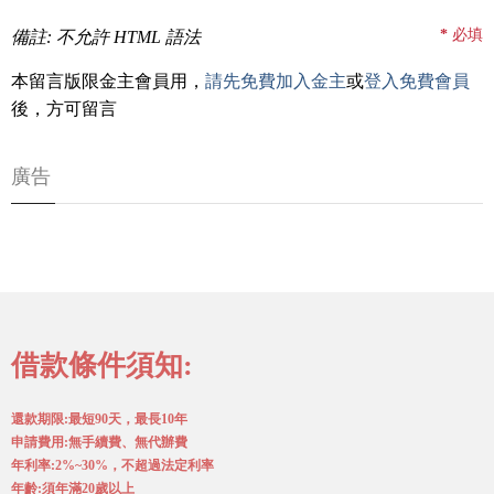
*
必填
備註: 不允許 HTML 語法
本留言版限金主會員用，
請先免費加入金主
或
登入免費會員
後，方可留言
廣告
借款條件須知:
還款期限:最短90天，最長10年
申請費用:無手續費、無代辦費
年利率:2%~30%，不超過法定利率
年齡:須年滿20歲以上