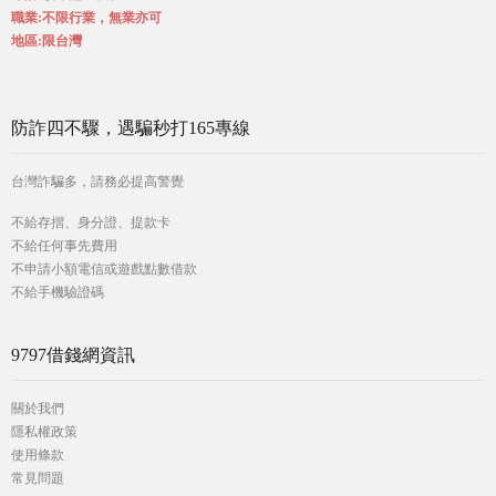
職業:不限行業，無業亦可
地區:限台灣
防詐四不驟，遇騙秒打165專線
台灣詐騙多，請務必提高警覺
不給存摺、身分證、提款卡
不給任何事先費用
不申請小額電信或遊戲點數借款
不給手機驗證碼
9797借錢網資訊
關於我們
隱私權政策
使用條款
常見問題