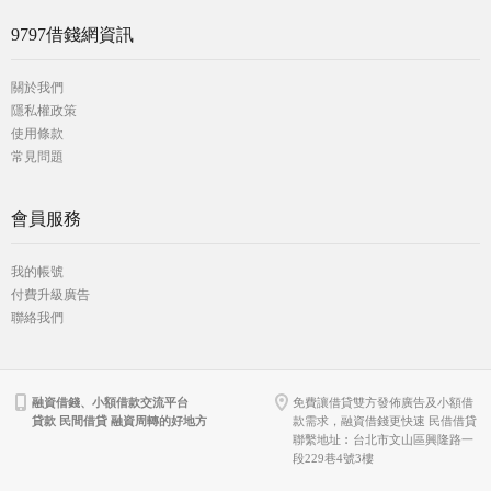
9797借錢網資訊
關於我們
隱私權政策
使用條款
常見問題
會員服務
我的帳號
付費升級廣告
聯絡我們
融資借錢、小額借款交流平台
免費讓借貸雙方發佈廣告及小額借
貸款 民間借貸 融資周轉的好地方
款需求，融資借錢更快速 民借借貸
聯繫地址︰台北市文山區興隆路一
段229巷4號3樓