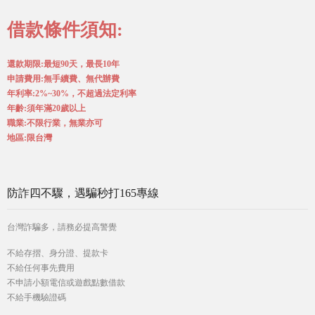
借款條件須知:
還款期限:最短90天，最長10年
申請費用:無手續費、無代辦費
年利率:2%~30%，不超過法定利率
年齡:須年滿20歲以上
職業:不限行業，無業亦可
地區:限台灣
防詐四不驟，遇騙秒打165專線
台灣詐騙多，請務必提高警覺
不給存摺、身分證、提款卡
不給任何事先費用
不申請小額電信或遊戲點數借款
不給手機驗證碼