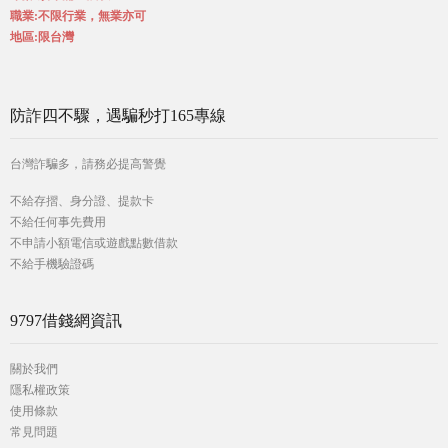
職業:不限行業，無業亦可
地區:限台灣
防詐四不驟，遇騙秒打165專線
台灣詐騙多，請務必提高警覺
不給存摺、身分證、提款卡
不給任何事先費用
不申請小額電信或遊戲點數借款
不給手機驗證碼
9797借錢網資訊
關於我們
隱私權政策
使用條款
常見問題