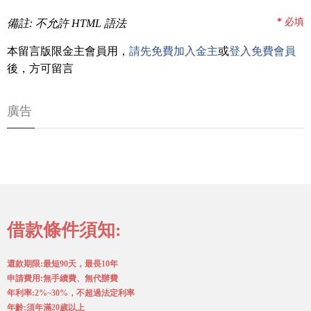
*
必填
備註: 不允許 HTML 語法
本留言版限金主會員用，
請先免費加入金主
或
登入免費會員
後，方可留言
廣告
借款條件須知:
還款期限:最短90天，最長10年
申請費用:無手續費、無代辦費
年利率:2%~30%，不超過法定利率
年齡:須年滿20歲以上