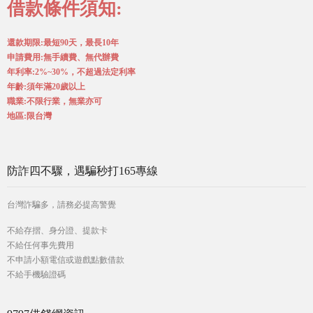
借款條件須知:
還款期限:最短90天，最長10年
申請費用:無手續費、無代辦費
年利率:2%~30%，不超過法定利率
年齡:須年滿20歲以上
職業:不限行業，無業亦可
地區:限台灣
防詐四不驟，遇騙秒打165專線
台灣詐騙多，請務必提高警覺
不給存摺、身分證、提款卡
不給任何事先費用
不申請小額電信或遊戲點數借款
不給手機驗證碼