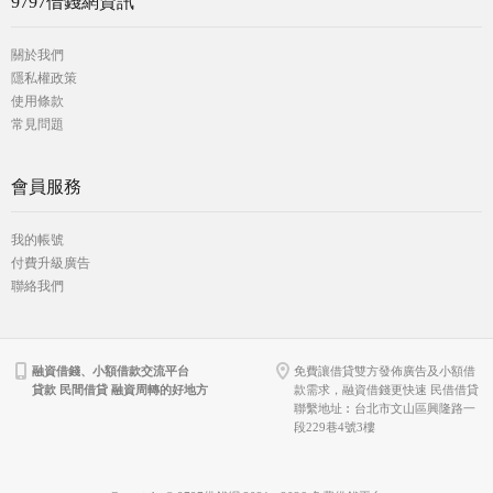
9797借錢網資訊
關於我們
隱私權政策
使用條款
常見問題
會員服務
我的帳號
付費升級廣告
聯絡我們
融資借錢、小額借款交流平台
免費讓借貸雙方發佈廣告及小額借
貸款 民間借貸 融資周轉的好地方
款需求，融資借錢更快速 民借借貸
聯繫地址︰台北市文山區興隆路一
段229巷4號3樓