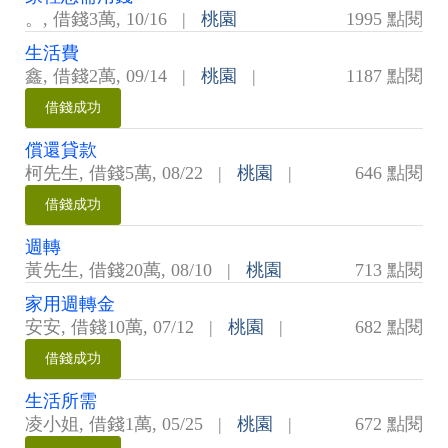
。
,
借錢3萬
,
10/16
|
桃園
1995 點閱
生活費
鑫
,
借錢2萬
,
09/14
|
桃園
|
1187 點閱
借錢成功
償還貸款
柯先生
,
借錢5萬
,
08/22
|
桃園
|
646 點閱
借錢成功
週轉
黃先生
,
借錢20萬
,
08/10
|
桃園
713 點閱
家用週轉金
安安
,
借錢10萬
,
07/12
|
桃園
|
682 點閱
借錢成功
生活所需
凌小姐
,
借錢1萬
,
05/25
|
桃園
|
672 點閱