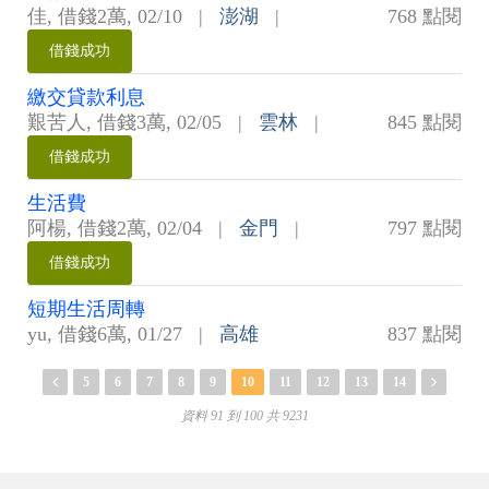
佳
,
借錢2萬
,
02/10
|
澎湖
|
768 點閱
借錢成功
繳交貸款利息
艱苦人
,
借錢3萬
,
02/05
|
雲林
|
845 點閱
借錢成功
生活費
阿楊
,
借錢2萬
,
02/04
|
金門
|
797 點閱
借錢成功
短期生活周轉
yu
,
借錢6萬
,
01/27
|
高雄
837 點閱
5
6
7
8
9
10
11
12
13
14
資料 91 到 100 共 9231