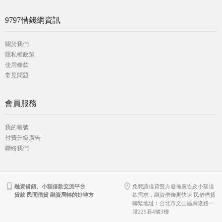
9797借錢網資訊
關於我們
隱私權政策
使用條款
常見問題
會員服務
我的帳號
付費升級廣告
聯絡我們
融資借錢、小額借款交流平台
免費讓借貸雙方發佈廣告及小額借
貸款 民間借貸 融資周轉的好地方
款需求，融資借錢更快速 民借借貸
聯繫地址︰台北市文山區興隆路一
段229巷4號3樓