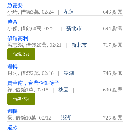
急需要
小琦
,
借錢3萬
,
02/24
|
花蓮
646 點閱
整合
小傑
,
借錢60萬
,
02/21
|
新北市
694 點閱
償還高利
呂志鴻
,
借錢20萬
,
02/21
|
新北市
|
717 點閱
借錢成功
週轉
封阿
,
借錢2萬
,
02/18
|
澎湖
746 點閱
賣華南，台灣企銀簿子
鋒
,
借錢1萬
,
02/15
|
桃園
|
690 點閱
借錢成功
週轉
豪
,
借錢10萬
,
02/12
|
澎湖
725 點閱
還款