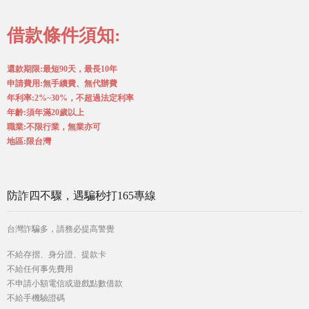
借款條件須知:
還款期限:最短90天，最長10年
申請費用:無手續費、無代辦費
年利率:2%~30%，不超過法定利率
年齡:須年滿20歲以上
職業:不限行業，無業亦可
地區:限台灣
防詐四不驟，遇騙秒打165專線
台灣詐騙多，請務必提高警覺
不給存摺、身分證、提款卡
不給任何事先費用
不申請小額電信或遊戲點數借款
不給手機驗證碼