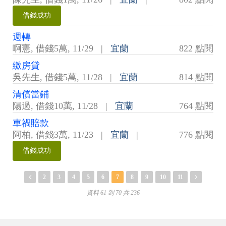
借錢成功
週轉
啊憲
,
借錢5萬
,
11/29
|
宜蘭
822 點閱
繳房貸
吳先生
,
借錢5萬
,
11/28
|
宜蘭
814 點閱
清償當鋪
陽過
,
借錢10萬
,
11/28
|
宜蘭
764 點閱
車禍賠款
阿柏
,
借錢3萬
,
11/23
|
宜蘭
|
776 點閱
借錢成功
2
3
4
5
6
7
8
9
10
11
資料 61 到 70 共 236