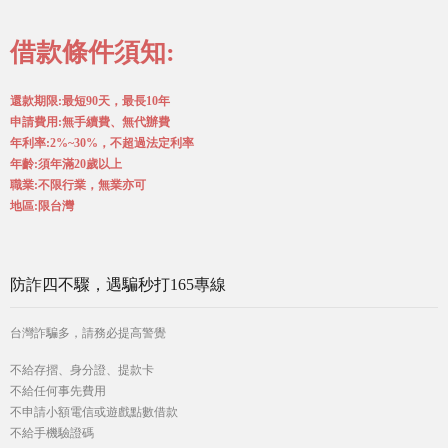
借款條件須知:
還款期限:最短90天，最長10年
申請費用:無手續費、無代辦費
年利率:2%~30%，不超過法定利率
年齡:須年滿20歲以上
職業:不限行業，無業亦可
地區:限台灣
防詐四不驟，遇騙秒打165專線
台灣詐騙多，請務必提高警覺
不給存摺、身分證、提款卡
不給任何事先費用
不申請小額電信或遊戲點數借款
不給手機驗證碼