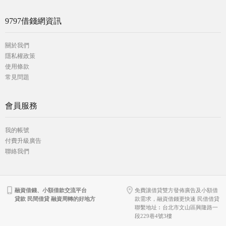
9797借錢網資訊
關於我們
隱私權政策
使用條款
常見問題
會員服務
我的帳號
付費升級廣告
聯絡我們
融資借錢、小額借款交流平台
免費讓借貸雙方發佈廣告及小額借
貸款 民間借貸 融資周轉的好地方
款需求，融資借錢更快速 民借借貸
聯繫地址︰台北市文山區興隆路一
段229巷4號3樓