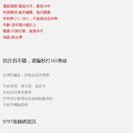
還款期限:最短90天，最長10年
申請費用:無手續費、無代辦費
年利率:2%~30%，不超過法定利率
年齡:須年滿20歲以上
職業:不限行業，無業亦可
地區:限台灣
防詐四不驟，遇騙秒打165專線
台灣詐騙多，請務必提高警覺
不給存摺、身分證、提款卡
不給任何事先費用
不申請小額電信或遊戲點數借款
不給手機驗證碼
9797借錢網資訊