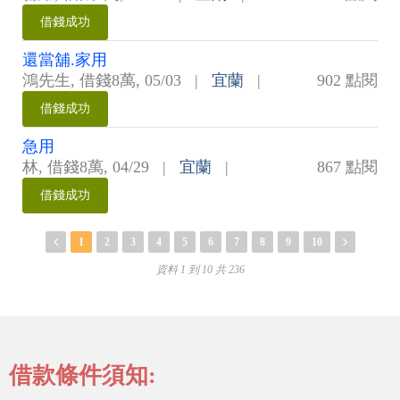
借錢成功
還當舖.家用
鴻先生
,
借錢8萬
,
05/03
|
宜蘭
|
902 點閱
借錢成功
急用
林
,
借錢8萬
,
04/29
|
宜蘭
|
867 點閱
借錢成功
1
2
3
4
5
6
7
8
9
10
資料 1 到 10 共 236
借款條件須知: