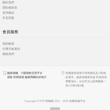
關於我們
隱私權政策
使用條款
常見問題
會員服務
我的帳號
付費升級廣告
聯絡我們
融資借錢、小額借款交流平台
免費讓借貸雙方發佈廣告及小額借
貸款 民間借貸 融資周轉的好地方
款需求，融資借錢更快速 民借借貸
聯繫地址︰台北市文山區興隆路一
段229巷4號3樓
Copyright © 9797借錢網 2021 - 2026 免費借錢平台