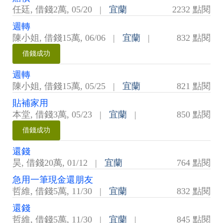
任廷
,
借錢2萬
,
05/20
|
宜蘭
2232 點閱
週轉
陳小姐
,
借錢15萬
,
06/06
|
宜蘭
|
832 點閱
借錢成功
週轉
陳小姐
,
借錢15萬
,
05/25
|
宜蘭
821 點閱
貼補家用
本堂
,
借錢3萬
,
05/23
|
宜蘭
|
850 點閱
借錢成功
還錢
昊
,
借錢20萬
,
01/12
|
宜蘭
764 點閱
急用一筆現金還朋友
哲維
,
借錢5萬
,
11/30
|
宜蘭
832 點閱
還錢
哲維
,
借錢5萬
,
11/30
|
宜蘭
|
845 點閱